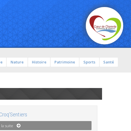
ue
Nature
Histoire
Patrimoine
Sports
Santé
Croq’Sentiers
 la suite