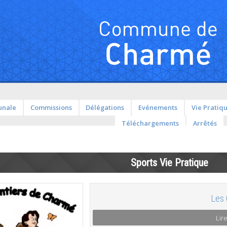
unale
Commissions
Délégations
Evénements
Vie Pratiq
Téléchargements
Arrêtés
Sports Vie Pratique
Les 
Lire