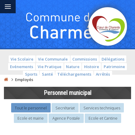
Vie Scolaire
Vie Communale
Commissions
Délégations
Evénements
Vie Pratique
Nature
Histoire
Patrimoine
Sports
Santé
Téléchargements
Arrêtés
Employés
Personnel municipal
Tout le personnel
Secrétariat
Services techniques
Ecole et mairie
Agence Postale
Ecole et Cantine