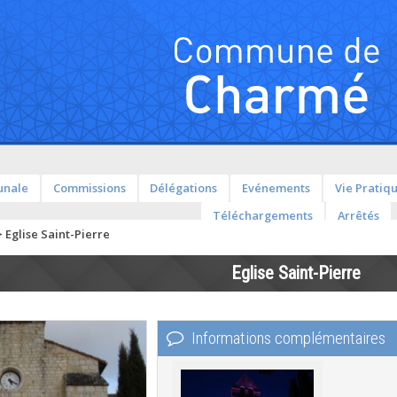
unale
Commissions
Délégations
Evénements
Vie Pratiq
Téléchargements
Arrêtés
>
Eglise Saint-Pierre
Eglise Saint-Pierre
Informations complémentaires