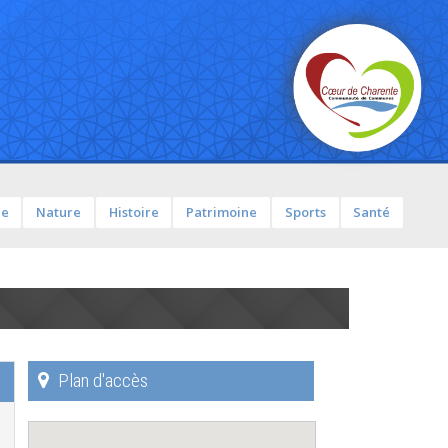
ue
Nature
Histoire
Patrimoine
Sports
Santé
Plan d'accès