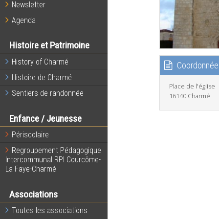
Newsletter
Agenda
Histoire et Patrimoine
History of Charmé
Coordonnée
Histoire de Charmé
Place de l'église
Sentiers de randonnée
16140 Charmé
Enfance / Jeunesse
Périscolaire
Regroupement Pédagogique
Intercommunal RPI Courcôme-
La Faye-Charmé
Associations
Toutes les associations