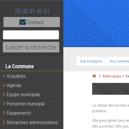
05.45.31.41.61
Contact
Vie Scolaire
Vie Comm
La Commune
Actualités
Rubriques
>
C
Agenda
Equipe municipale
Personnel municipal
La caisse des écoles
primaire.
Equipements
Elle peut gérer des se
Démarches administratives
découvertes. Elle peu