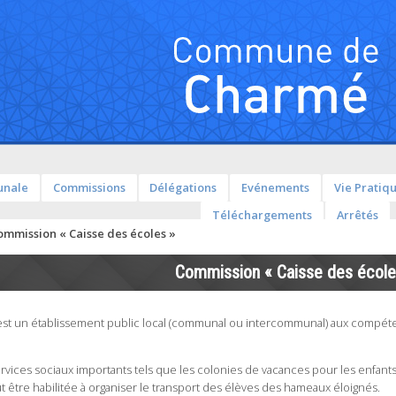
unale
Commissions
Délégations
Evénements
Vie Pratiq
Téléchargements
Arrêtés
ommission « Caisse des écoles »
Commission « Caisse des école
 est un établissement public local (communal ou intercommunal) aux compéte
rvices sociaux importants tels que les colonies de vacances pour les enfants 
t être habilitée à organiser le transport des élèves des hameaux éloignés.