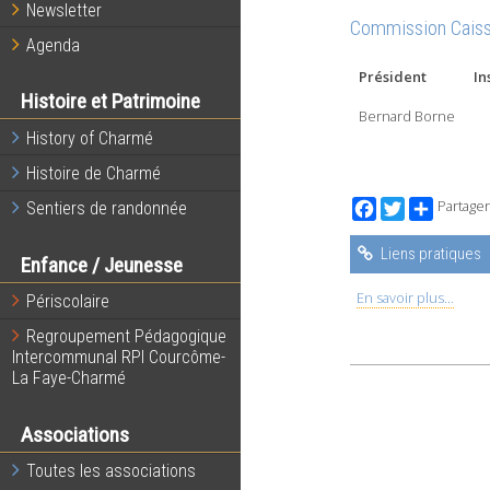
Newsletter
Commission Caiss
Agenda
Président
In
Histoire et Patrimoine
Bernard Borne
History of Charmé
Histoire de Charmé
Facebook
Twitter
Partager
Sentiers de randonnée
Liens pratiques
Enfance / Jeunesse
En savoir plus...
Périscolaire
Regroupement Pédagogique
Intercommunal RPI Courcôme-
La Faye-Charmé
Associations
Toutes les associations