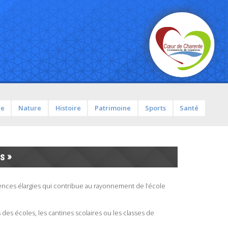
ue
Nature
Histoire
Patrimoine
Sports
Santé
s »
nces élargies qui contribue au rayonnement de l’école
des écoles, les cantines scolaires ou les classes de