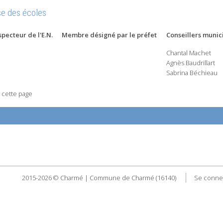
e des écoles
specteur de l'E.N.
Membre désigné par le préfet
Conseillers munic
Chantal Machet
Agnès Baudrillart
Sabrina Béchieau
 cette page
2015-2026 © Charmé | Commune de Charmé (16140)
Se conne