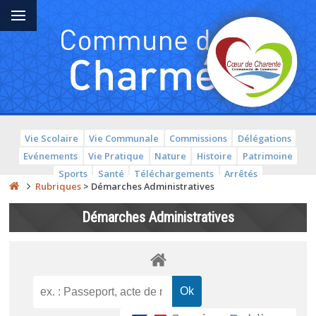
Vie Scolaire
Vie Communale
Commissions
Délégations
Evénements
Vie Pratique
Nature
Histoire
Patrimoine
Sports
Santé
Téléchargements
Arrêtés
Rubriques
>
Démarches Administratives
Démarches Administratives