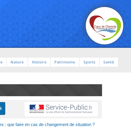
ue
Nature
Histoire
Patrimoine
Sports
Santé
les : que faire en cas de changement de situation ?