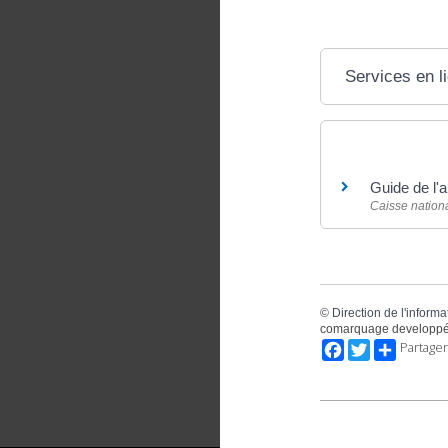
Services en l
Pour en savoir
Guide de l'a
Caisse nationa
©
Direction de l'informa
comarquage developpé
Facebook
Twitter
Partager