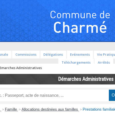
unale
Commissions
Délégations
Evénements
Vie Pratiq
Téléchargements
Arrêtés
émarches Administratives
Démarches Administratives
s
>
Famille
>
Allocations destinées aux familles
>
Prestations familia