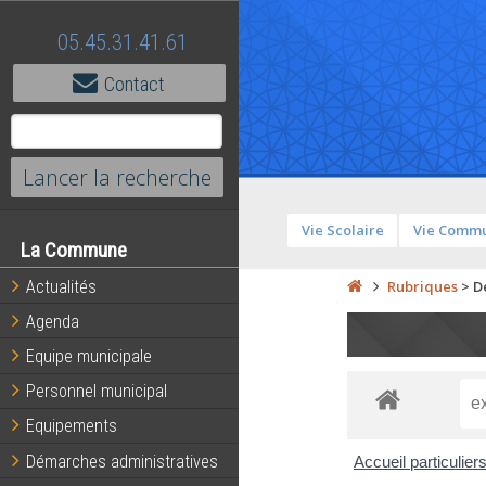
05.45.31.41.61
Contact
Vie Scolaire
Vie Comm
La Commune
Actualités
Rubriques
>
D
Agenda
Equipe municipale
Personnel municipal
Equipements
Démarches administratives
Accueil particulier