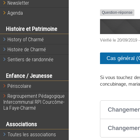
Newsletter
Agenda
Question-réponse
Histoire et Patrimoine
History of Charmé
Vérifié le 20/09/2019 -
Histoire de Charmé
Cas général (
Sentiers de randonnée
Enfance / Jeunesse
Si vous touchez des
concubinage, mariag
Périscolaire
Regroupement Pédagogique
Intercommunal RPI Courcôme-
La Faye-Charmé
Changement 
Associations
Changement
Toutes les associations