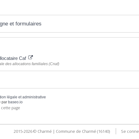
igne et formulaires
 plus
llocataire Caf
le des allocations familiales (Cnaf)
tion légale et administrative
 par
baseo.io
 cette page
2015-2026 © Charmé | Commune de Charmé (16140)
Se conne