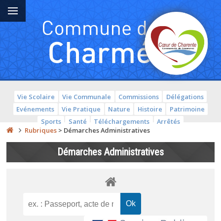
Vie Scolaire
Vie Communale
Commissions
Délégations
Evénements
Vie Pratique
Nature
Histoire
Patrimoine
Sports
Santé
Téléchargements
Arrêtés
Rubriques
>
Démarches Administratives
Démarches Administratives