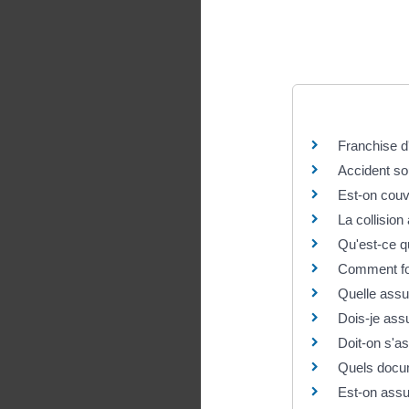
Questions ? R
Franchise d
Accident sou
Est-on couve
La collisio
Qu'est-ce qu
Comment fon
Quelle assur
Dois-je ass
Doit-on s'as
Quels docum
Est-on assur