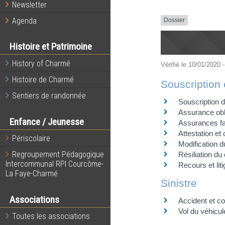
Newsletter
Agenda
Dossier
Histoire et Patrimoine
History of Charmé
Vérifié le 10/01/2020 -
Histoire de Charmé
Souscription 
Sentiers de randonnée
Souscription d
Assurance obli
Enfance / Jeunesse
Assurances fac
Attestation et 
Périscolaire
Modification d
Regroupement Pédagogique
Résiliation du 
Intercommunal RPI Courcôme-
Recours et lit
La Faye-Charmé
Sinistre
Associations
Accident et co
Vol du véhicul
Toutes les associations