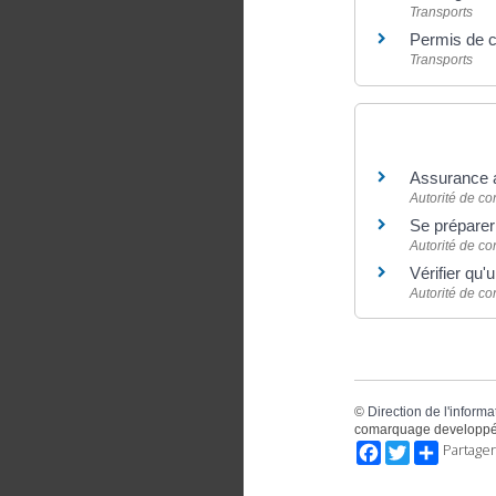
Transports
Permis de c
Transports
Pour en savoir
Assurance 
Autorité de co
Se préparer
Autorité de co
Vérifier qu'
Autorité de co
©
Direction de l'informa
comarquage developpé
Facebook
Twitter
Partager