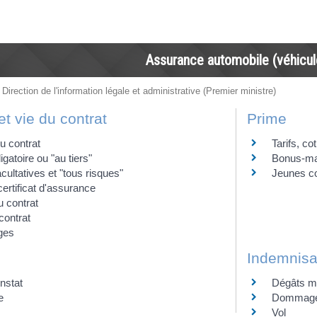
Assurance automobile (véhicul
 Direction de l'information légale et administrative (Premier ministre)
et vie du contrat
Prime
u contrat
Tarifs, co
gatoire ou "au tiers"
Bonus-ma
ultatives et "tous risques"
Jeunes co
certificat d'assurance
u contrat
contrat
iges
Indemnisat
nstat
Dégâts ma
e
Dommages
Vol