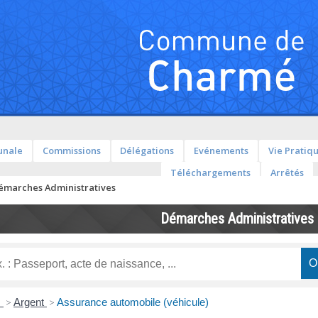
unale
Commissions
Délégations
Evénements
Vie Pratiq
Téléchargements
Arrêtés
émarches Administratives
Démarches Administratives
s
>
Argent
>
Assurance automobile (véhicule)