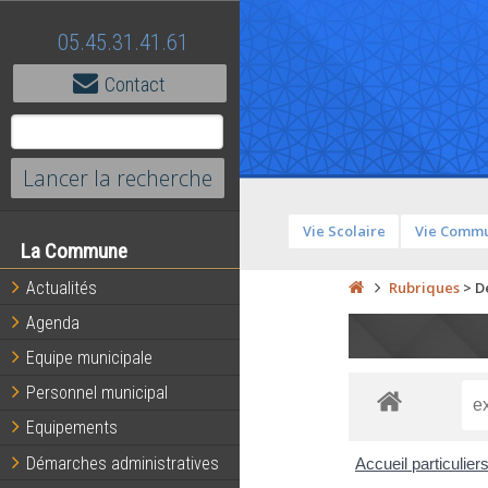
05.45.31.41.61
Contact
Vie Scolaire
Vie Comm
La Commune
Actualités
Rubriques
>
D
Agenda
Equipe municipale
Personnel municipal
Equipements
Démarches administratives
Accueil particulier