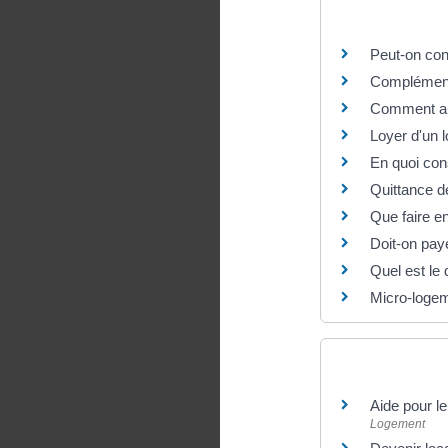
Questions ? R
Peut-on con
Complément 
Comment aug
Loyer d'un 
En quoi con
Quittance de
Que faire en
Doit-on paye
Quel est le 
Micro-logem
Et aussi
Aide pour le
Logement