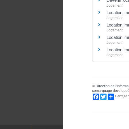
Devenir loca
Logement
Location imm
Logement
Location imm
Logement
Location imm
Logement
Location imm
Logement
©
Direction de l'informa
comarquage developpé
Facebook
Twitter
Partager