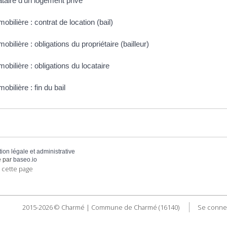
taire d'un logement privé
obilière : contrat de location (bail)
obilière : obligations du propriétaire (bailleur)
obilière : obligations du locataire
obilière : fin du bail
tion légale et administrative
 par
baseo.io
 cette page
2015-2026 © Charmé | Commune de Charmé (16140)
Se conne