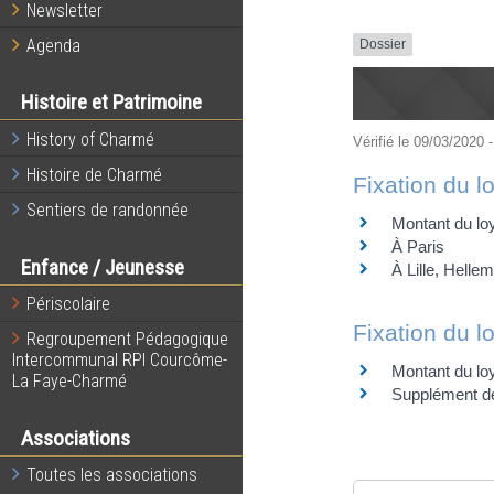
Newsletter
Agenda
Dossier
Histoire et Patrimoine
History of Charmé
Vérifié le 09/03/2020 -
Histoire de Charmé
Fixation du l
Sentiers de randonnée
Montant du loy
À Paris
Enfance / Jeunesse
À Lille, Hell
Périscolaire
Fixation du l
Regroupement Pédagogique
Intercommunal RPI Courcôme-
Montant du lo
La Faye-Charmé
Supplément de 
Associations
Toutes les associations