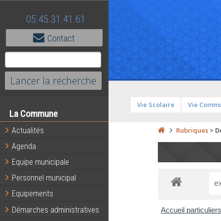
05.45.31.41.61
Contact
Vie Scolaire
Vie Comm
La Commune
Actualités
Rubriques
>
D
Agenda
Equipe municipale
Personnel municipal
Equipements
Démarches administratives
Accueil particulier