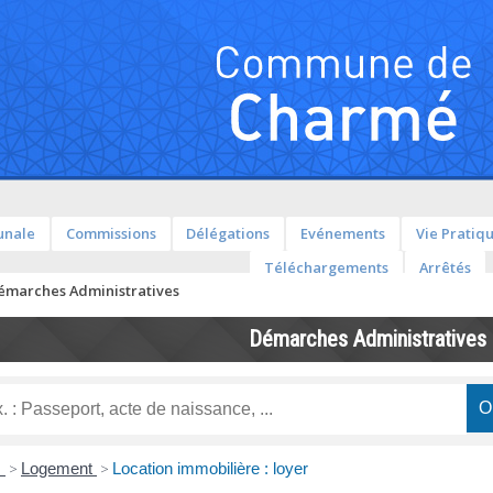
unale
Commissions
Délégations
Evénements
Vie Pratiq
Téléchargements
Arrêtés
émarches Administratives
Démarches Administratives
s
>
Logement
>
Location immobilière : loyer