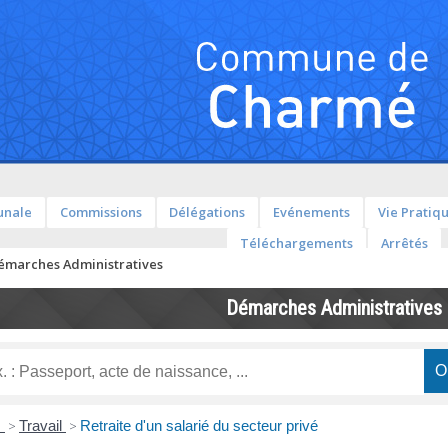
unale
Commissions
Délégations
Evénements
Vie Pratiq
Téléchargements
Arrêtés
émarches Administratives
Démarches Administratives
s
>
Travail
>
Retraite d'un salarié du secteur privé