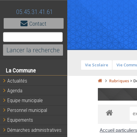
05.45.31.41.61
Contact
Vie Scolaire
Vie Comm
La Commune
Actualités
Rubriques
>
D
Agenda
Equipe municipale
Personnel municipal
Equipements
Démarches administratives
Accueil particulier