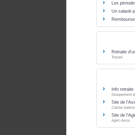
Les périodes
Un salarié pe
Remboursemen
Et aussi
Retraite d'un
Travail
Pour en savoir
Info retraite
Groupement d'i
Site de l'As
Caisse nationa
Site de l'Ag
Agirc-Arrco