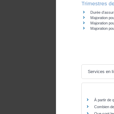
Trimestres de
Durée d'assu
Majoration pou
Majoration pou
Majoration po
Services en l
Questions ? R
À partir de 
Combien de t
Que sont le