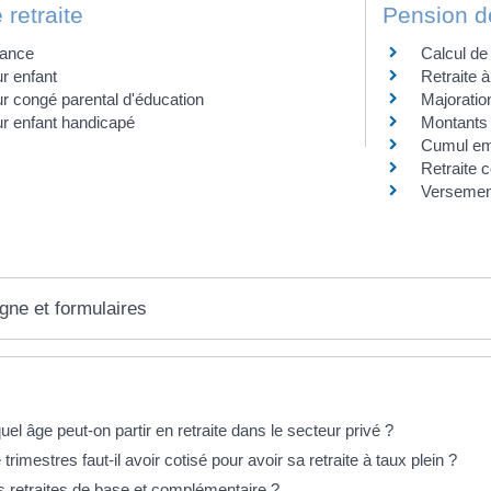
 retraite
Pension de
rance
Calcul de 
r enfant
Retraite à
r congé parental d'éducation
Majoratio
ur enfant handicapé
Montants
Cumul emp
Retraite 
Versement
igne et formulaires
éponses !
quel âge peut-on partir en retraite dans le secteur privé ?
rimestres faut-il avoir cotisé pour avoir sa retraite à taux plein ?
s retraites de base et complémentaire ?