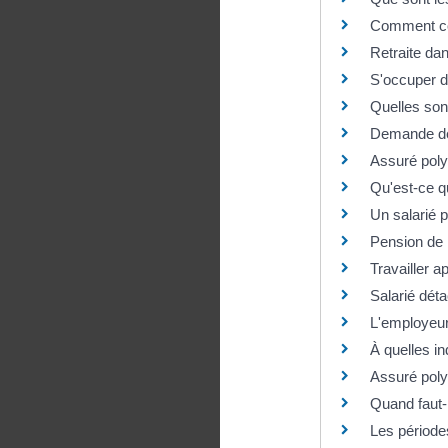
Comment con
Retraite dan
S'occuper d'
Quelles sont
Demande de 
Assuré poly
Qu'est-ce qu
Un salarié pe
Pension de 
Travailler a
Salarié déta
L'employeur p
À quelles in
Assuré poly
Quand faut-i
Les période