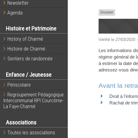
Newsletter
Agenda
Dossier
Histoire et Patrimoine
History of Charmé
Vérifié le 27/03/2020 -
Histoire de Charmé
Les informations dis
régime général de la
Sentiers de randonnée
à estimer la date de
adressez-vous direc
Enfance / Jeunesse
Avant la retra
Périscolaire
Regroupement Pédagogique
Droit à l'inform
Intercommunal RPI Courcôme-
Rachat de tri
La Faye-Charmé
Associations
Toutes les associations