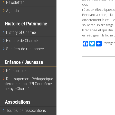
Newsletter
des
réseaux électriques 
Agenda
Pendant la crise, il fai
directement la cellul
Histoire et Patrimoine
solliciter un arbitrage
Il recense et qualifie
History of Charmé
en rédigeant la fiche 
Histoire de Charmé
Facebook
Twitter
Partager
Sentiers de randonnée
Enfance / Jeunesse
Périscolaire
Regroupement Pédagogique
Intercommunal RPI Courcôme-
La Faye-Charmé
Associations
Toutes les associations