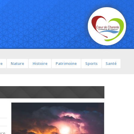
ue
Nature
Histoire
Patrimoine
Sports
Santé
nce