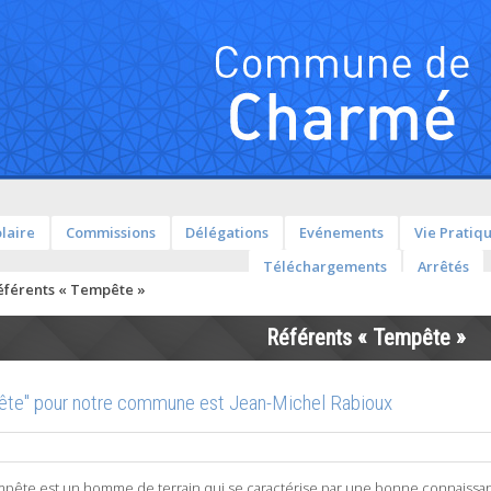
olaire
Commissions
Délégations
Evénements
Vie Pratiq
Téléchargements
Arrêtés
éférents « Tempête »
Référents « Tempête »
pête" pour notre commune est Jean-Michel Rabioux
pête est un homme de terrain qui se caractérise par une bonne connaissa