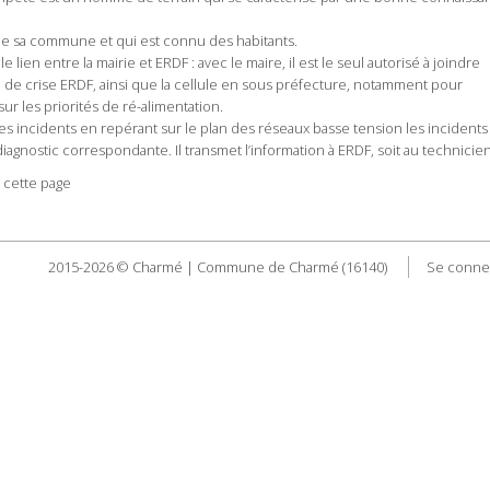
de sa commune et qui est connu des habitants.
t le lien entre la mairie et ERDF : avec le maire, il est le seul autorisé à joindre
e de crise ERDF, ainsi que la cellule en sous préfecture, notamment pour
 sur les priorités de ré-alimentation.
 les incidents en repérant sur le plan des réseaux basse tension les incidents
diagnostic correspondante. Il transmet l’information à ERDF, soit au technici
 cette page
2015-2026 © Charmé | Commune de Charmé (16140)
Se conne