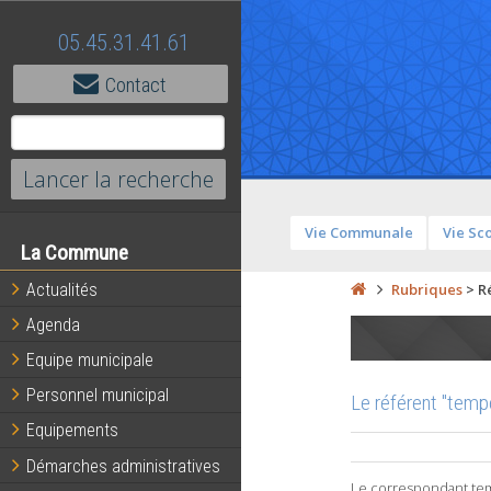
05.45.31.41.61
Contact
Vie Communale
Vie Sc
La Commune
Actualités
Rubriques
>
R
Agenda
Equipe municipale
Personnel municipal
Le référent "tem
Equipements
Démarches administratives
Le correspondant tem