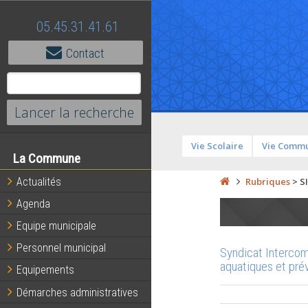
05.45.31.41.61
Contact
Vie Scolaire
Vie Comm
La Commune
Actualités
Rubriques
>
S
Agenda
Equipe municipale
Personnel municipal
Syndicat Intercom
aquatiques et pré
Equipements
Démarches administratives