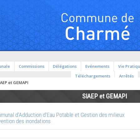
unale
Commissions
Délégations
Evénements
Vie Pratiq
Téléchargements
Arrêtés
IAEP et GEMAPI
SIAEP et GEMAPI
munal d'Adduction d'Eau Potable et Gestion des milieux
vention des inondations