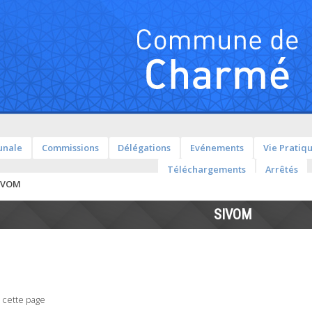
unale
Commissions
Délégations
Evénements
Vie Pratiq
Téléchargements
Arrêtés
IVOM
SIVOM
 cette page