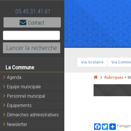
05.45.31.41.61
Contact
Vie Scolaire
Vie Comm
La Commune
Agenda
Rubriques
>
S
Equipe municipale
Personnel municipal
Equipements
Démarches administratives
Newsletter
Facebook
Twitter
Partager