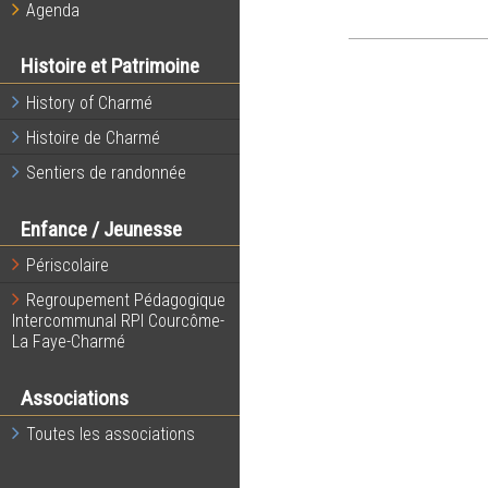
Agenda
Histoire et Patrimoine
History of Charmé
Histoire de Charmé
Sentiers de randonnée
Enfance / Jeunesse
Périscolaire
Regroupement Pédagogique
Intercommunal RPI Courcôme-
La Faye-Charmé
Associations
Toutes les associations