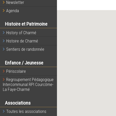
Newsletter
Agenda
Histoire et Patrimoine
History of Charmé
Histoire de Charmé
Sentiers de randonnée
Enfance / Jeunesse
Périscolaire
Regroupement Pédagogique
Intercommunal RPI Courcôme-
La Faye-Charmé
Associations
Toutes les associations