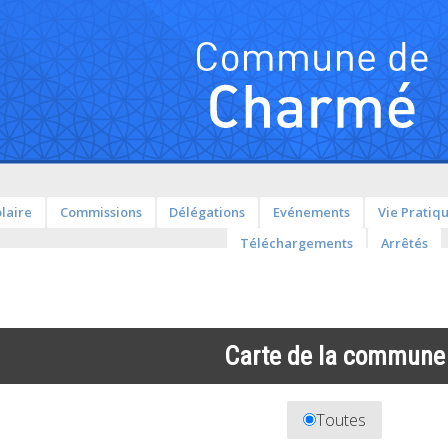
olaire
Commissions
Délégations
Evénements
Vie Pratiq
Téléchargements
Arrêtés
Carte de la commune
Toutes