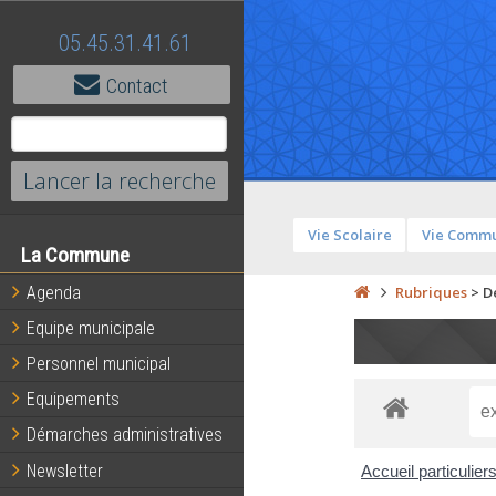
05.45.31.41.61
Contact
Vie Scolaire
Vie Comm
La Commune
Agenda
Rubriques
>
D
Equipe municipale
Personnel municipal
Equipements
Démarches administratives
Newsletter
Accueil particulier