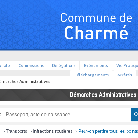
unale
Commissions
Délégations
Evénements
Vie Pratiq
Téléchargements
Arrêtés
émarches Administratives
Démarches Administratives
s
>
Transports
>
Infractions routières
>
Peut-on perdre tous les point