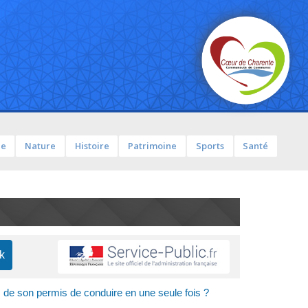
ue
Nature
Histoire
Patrimoine
Sports
Santé
s de son permis de conduire en une seule fois ?