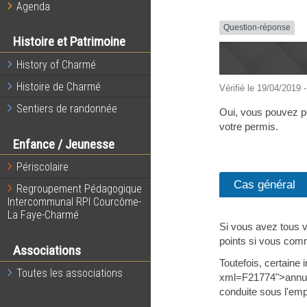
Agenda
Question-réponse
Histoire et Patrimoine
History of Charmé
Histoire de Charmé
Vérifié le 19/04/2019 -
Sentiers de randonnée
Oui, vous pouvez per
votre permis.
Enfance / Jeunesse
Périscolaire
Cas général
Regroupement Pédagogique
Intercommunal RPI Courcôme-
La Faye-Charmé
Si vous avez tous v
points si vous com
Associations
Toutefois, certaine
Toutes les associations
xml=F21774">annulat
conduite sous l'empr