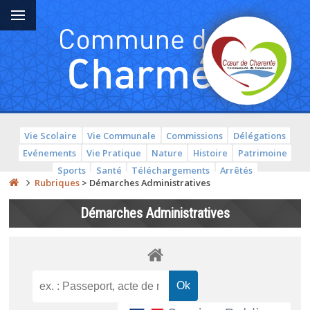
Vie Scolaire
Vie Communale
Commissions
Délégations
Evénements
Vie Pratique
Nature
Histoire
Patrimoine
Sports
Santé
Téléchargements
Arrêtés
Rubriques
>
Démarches Administratives
Démarches Administratives