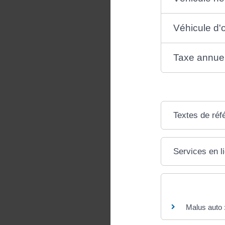
Véhicule d'
Taxe annuell
Textes de réf
Services en l
Questions ? R
Malus auto :