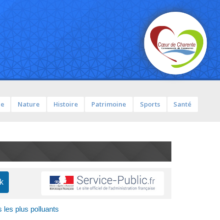
ue
Nature
Histoire
Patrimoine
Sports
Santé
 les plus polluants