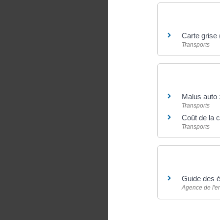
Et aussi
Carte grise 
Transports
Et aussi
Malus auto :
Transports
Coût de la c
Transports
Pour en savoir
Guide des é
Agence de l'en