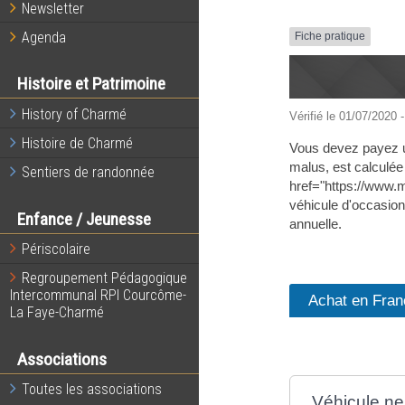
Newsletter
Agenda
Fiche pratique
Histoire et Patrimoine
History of Charmé
Vérifié le 01/07/2020 -
Histoire de Charmé
Vous devez payez une
malus, est calculée 
Sentiers de randonnée
href="https://www.
véhicule d'occasion
Enfance / Jeunesse
annuelle.
Périscolaire
Regroupement Pédagogique
Intercommunal RPI Courcôme-
Achat en Fran
La Faye-Charmé
Associations
Toutes les associations
Véhicule ne