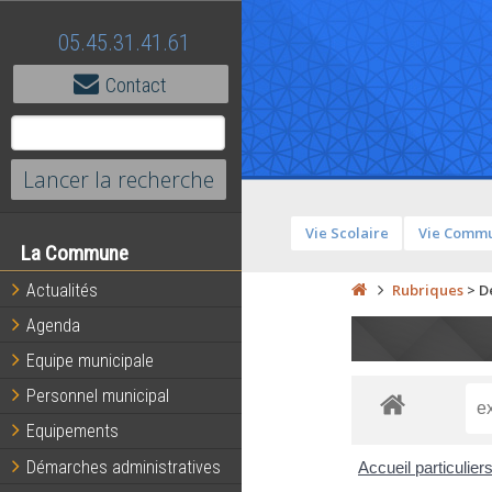
05.45.31.41.61
Contact
Vie Scolaire
Vie Comm
La Commune
Actualités
Rubriques
>
D
Agenda
Equipe municipale
Personnel municipal
Equipements
Démarches administratives
Accueil particulier