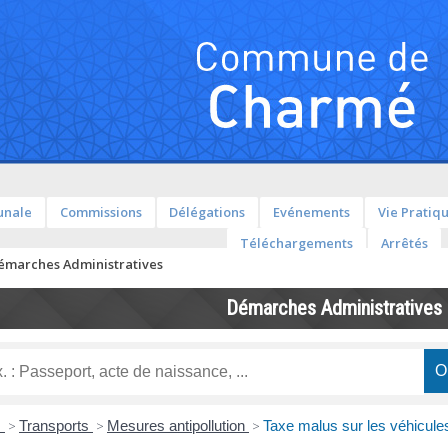
unale
Commissions
Délégations
Evénements
Vie Pratiq
Téléchargements
Arrêtés
émarches Administratives
Démarches Administratives
s
>
Transports
>
Mesures antipollution
>
Taxe malus sur les véhicules