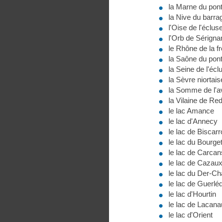
la Marne du pont
la Nive du barra
l'Oise de l'éclus
l'Orb de Sérignan
le Rhône de la fr
la Saône du pon
la Seine de l'écl
la Sèvre niortai
la Somme de l'av
la Vilaine de Re
le lac Amance
le lac d'Annecy
le lac de Biscar
le lac du Bourge
le lac de Carcan
le lac de Cazau
le lac du Der-C
le lac de Guerlé
le lac d'Hourtin
le lac de Lacana
le lac d'Orient