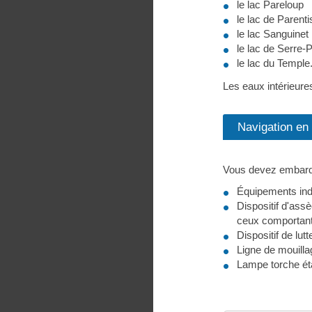
le lac Pareloup
le lac de Parenti
le lac Sanguinet
le lac de Serre-
le lac du Temple
Les eaux intérieure
Navigation en
Vous devez embarque
Équipements indi
Dispositif d'ass
ceux comportant
Dispositif de lutt
Ligne de mouilla
Lampe torche ét