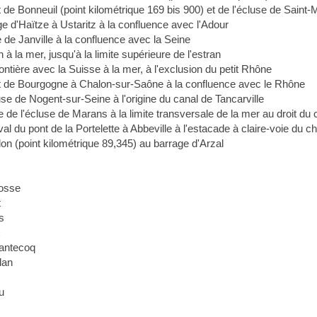
 de Bonneuil (point kilométrique 169 bis 900) et de l'écluse de Saint-
ge d'Haïtze à Ustaritz à la confluence avec l'Adour
e de Janville à la confluence avec la Seine
 à la mer, jusqu'à la limite supérieure de l'estran
ontière avec la Suisse à la mer, à l'exclusion du petit Rhône
t de Bourgogne à Chalon-sur-Saône à la confluence avec le Rhône
use de Nogent-sur-Seine à l'origine du canal de Tancarville
se de l'écluse de Marans à la limite transversale de la mer au droit d
al du pont de la Portelette à Abbeville à l'estacade à claire-voie du
don (point kilométrique 89,345) au barrage d'Arzal
rosse
t
s
x
hantecoq
dan
u