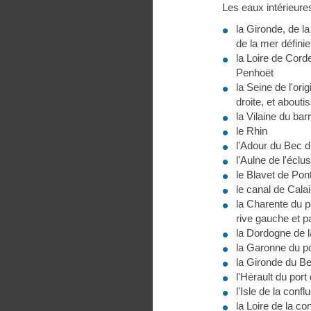
Les eaux intérieure
la Gironde, de la
de la mer définie
la Loire de Corde
Penhoët
la Seine de l'ori
droite, et abouti
la Vilaine du bar
le Rhin
l'Adour du Bec d
l'Aulne de l'écl
le Blavet de Po
le canal de Cala
la Charente du po
rive gauche et pa
la Dordogne de l
la Garonne du p
la Gironde du Bec
l'Hérault du port
l'Isle de la con
la Loire de la c