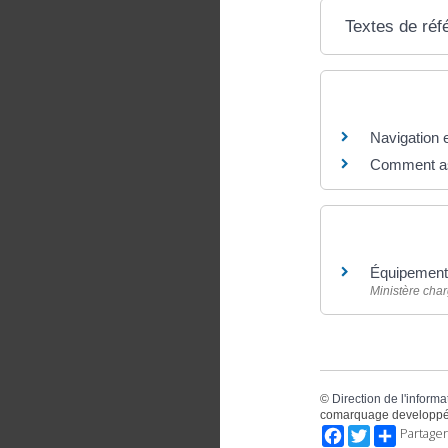
Textes de réf
Questions ? R
Navigation e
Comment ass
Pour en savoir
Équipement 
Ministère char
©
Direction de l'informa
comarquage developpé
Facebook
Twitter
Partager