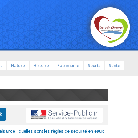
ue
Nature
Histoire
Patrimoine
Sports
Santé
aisance : quelles sont les règles de sécurité en eaux