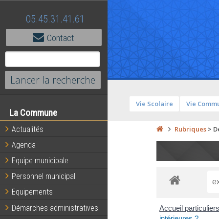
05.45.31.41.61
Contact
Vie Scolaire
Vie Comm
La Commune
Actualités
Rubriques
>
D
Agenda
Equipe municipale
Personnel municipal
Equipements
Démarches administratives
Accueil particulier
intérieures ?