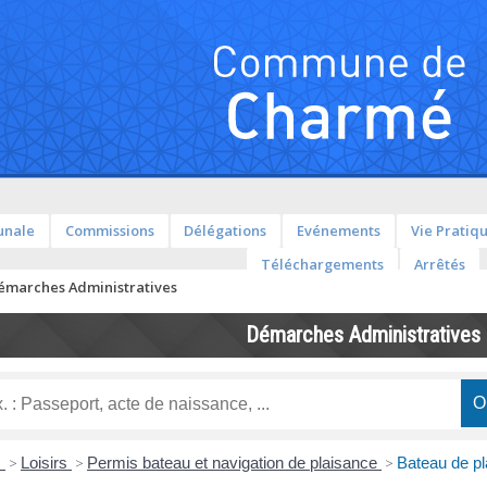
unale
Commissions
Délégations
Evénements
Vie Pratiq
Téléchargements
Arrêtés
émarches Administratives
Démarches Administratives
s
>
Loisirs
>
Permis bateau et navigation de plaisance
>
Bateau de pl