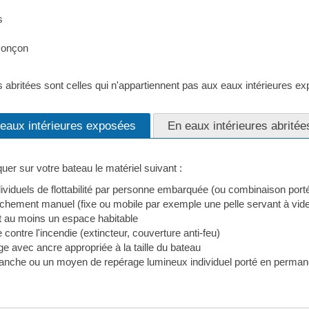
s
Ponçon
.
s abritées sont celles qui n'appartiennent pas aux eaux intérieures e
 eaux intérieures exposées
En eaux intérieures abritée
r sur votre bateau le matériel suivant :
viduels de flottabilité par personne embarquée (ou combinaison port
èchement manuel (fixe ou mobile par exemple une pelle servant à vide
 au moins un espace habitable
e contre l'incendie (extincteur, couverture anti-feu)
ge avec ancre appropriée à la taille du bateau
anche ou un moyen de repérage lumineux individuel porté en perm