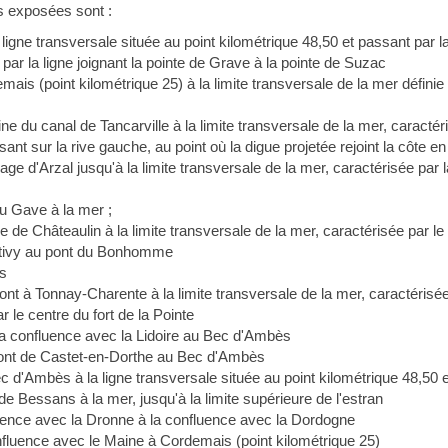
s exposées sont :
 ligne transversale située au point kilométrique 48,50 et passant par la 
 par la ligne joignant la pointe de Grave à la pointe de Suzac
mais (point kilométrique 25) à la limite transversale de la mer définie p
gine du canal de Tancarville à la limite transversale de la mer, caractér
ssant sur la rive gauche, au point où la digue projetée rejoint la côte en
rage d'Arzal jusqu'à la limite transversale de la mer, caractérisée par 
u Gave à la mer ;
use de Châteaulin à la limite transversale de la mer, caractérisée par
ntivy au pont du Bonhomme
is
nt à Tonnay-Charente à la limite transversale de la mer, caractérisée 
r le centre du fort de la Pointe
a confluence avec la Lidoire au Bec d'Ambès
ont de Castet-en-Dorthe au Bec d'Ambès
 d'Ambès à la ligne transversale située au point kilométrique 48,50 et 
 de Bessans à la mer, jusqu'à la limite supérieure de l'estran
fluence avec la Dronne à la confluence avec la Dordogne
onfluence avec le Maine à Cordemais (point kilométrique 25)