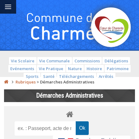
Vie Scolaire
Vie Communale
Commissions
Délégations
Evénements
Vie Pratique
Nature
Histoire
Patrimoine
Sports
Santé
Téléchargements
Arrêtés
Rubriques
>
Démarches Administratives
Démarches Administratives