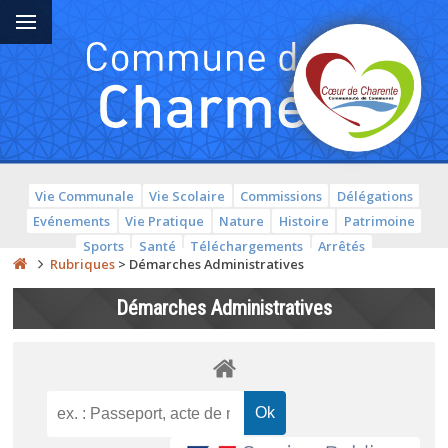
Vie Communale
Vie Scolaire
Commissions
Délégations
Evénements
Vie Pratique
Nature
Histoire
Patrimoine
Sports
Santé
Téléchargements
Arrêtés
Rubriques
>
Démarches Administratives
Démarches Administratives