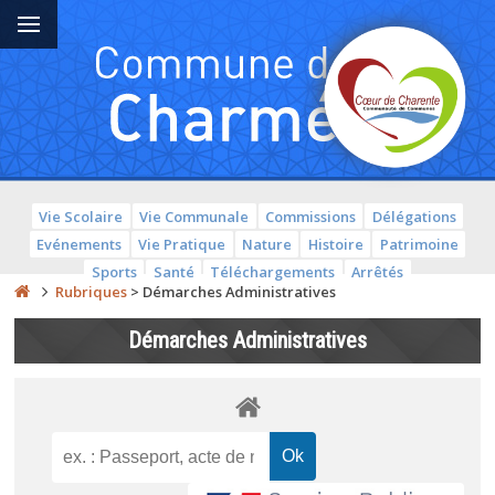
Vie Scolaire
Vie Communale
Commissions
Délégations
Evénements
Vie Pratique
Nature
Histoire
Patrimoine
Sports
Santé
Téléchargements
Arrêtés
Rubriques
>
Démarches Administratives
Démarches Administratives