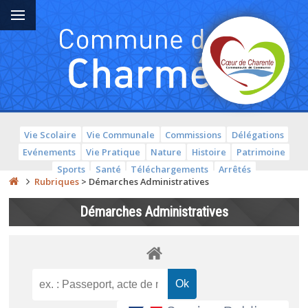
Vie Scolaire
Vie Communale
Commissions
Délégations
Evénements
Vie Pratique
Nature
Histoire
Patrimoine
Sports
Santé
Téléchargements
Arrêtés
Rubriques
>
Démarches Administratives
Démarches Administratives