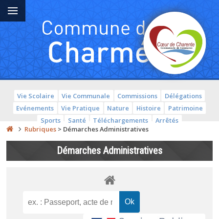
Vie Scolaire
Vie Communale
Commissions
Délégations
Evénements
Vie Pratique
Nature
Histoire
Patrimoine
Sports
Santé
Téléchargements
Arrêtés
Rubriques
>
Démarches Administratives
Démarches Administratives