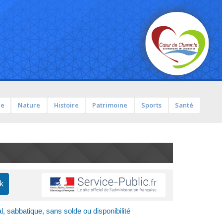
ue
Nature
Histoire
Patrimoine
Sports
Santé
l, sabbatique, sans solde ou disponibilité