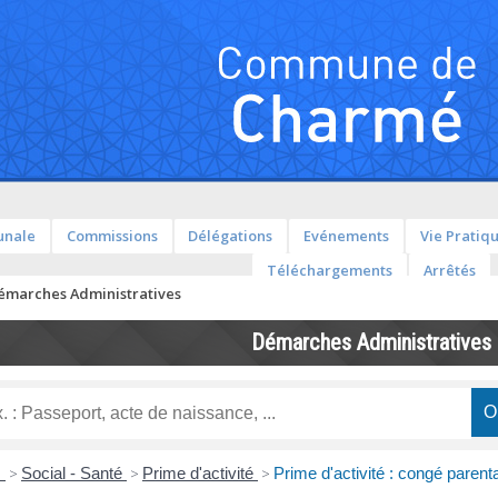
unale
Commissions
Délégations
Evénements
Vie Pratiq
Téléchargements
Arrêtés
émarches Administratives
Démarches Administratives
s
>
Social - Santé
>
Prime d'activité
>
Prime d'activité : congé parenta