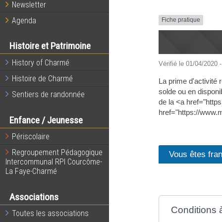
Newsletter
Agenda
Fiche pratique
Histoire et Patrimoine
History of Charmé
Vérifié le 01/04/2020 -
Histoire de Charmé
La prime d'activité
solde ou en disponib
Sentiers de randonnée
de la <a href="htt
href="https://www.
Enfance / Jeunesse
Périscolaire
Regroupement Pédagogique
Vous êtes fra
Intercommunal RPI Courcôme-
La Faye-Charmé
Associations
Conditions à
Toutes les associations