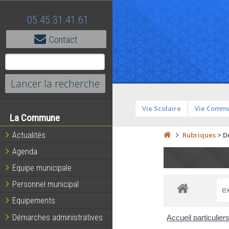
05.45.31.41.61
Contact
Vie Scolaire
Vie Comm
La Commune
Actualités
Rubriques
>
D
Agenda
Equipe municipale
Personnel municipal
Equipements
Démarches administratives
Accueil particulier