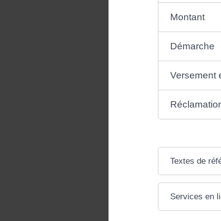
Montant
Démarche
Versement et
Réclamation
Textes de réf
Services en l