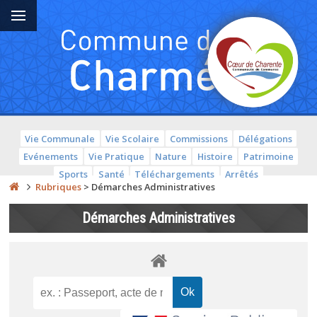
Vie Communale
Vie Scolaire
Commissions
Délégations
Evénements
Vie Pratique
Nature
Histoire
Patrimoine
Sports
Santé
Téléchargements
Arrêtés
Rubriques
>
Démarches Administratives
Démarches Administratives