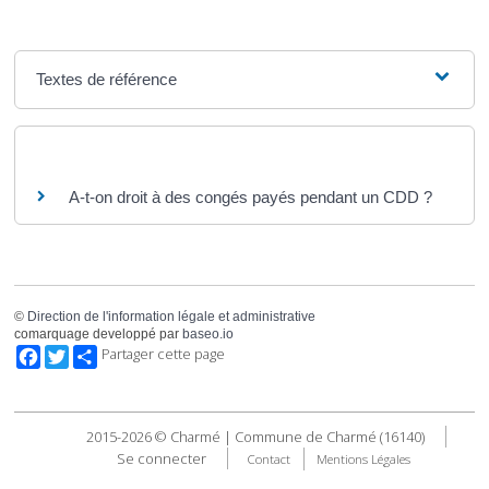
Textes de référence
Questions ? Réponses !
A-t-on droit à des congés payés pendant un CDD ?
©
Direction de l'information légale et administrative
comarquage developpé par
baseo.io
Facebook
Twitter
Partager cette page
2015-2026 © Charmé | Commune de Charmé (16140)
Se connecter
Contact
Mentions Légales