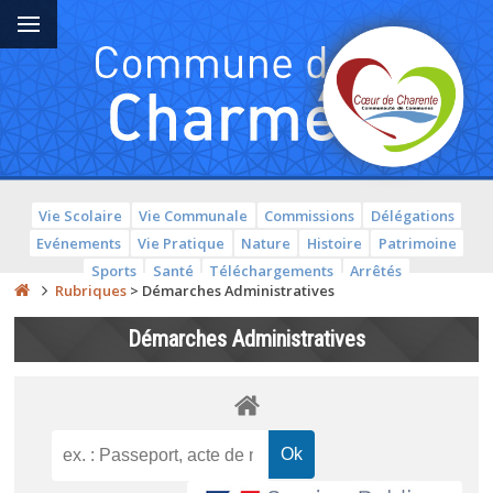
Vie Scolaire
Vie Communale
Commissions
Délégations
Evénements
Vie Pratique
Nature
Histoire
Patrimoine
Sports
Santé
Téléchargements
Arrêtés
Rubriques
>
Démarches Administratives
Démarches Administratives