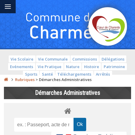
Vie Scolaire
Vie Communale
Commissions
Délégations
Evénements
Vie Pratique
Nature
Histoire
Patrimoine
Sports
Santé
Téléchargements
Arrêtés
Rubriques
>
Démarches Administratives
Démarches Administratives