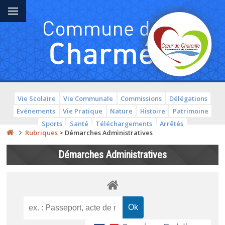
Vie Scolaire
Vie Communale
Commissions
Délégations
Evénements
Vie Pratique
Nature
Histoire
Patrimoine
Sports
Santé
Téléchargements
Arrêtés
Rubriques
>
Démarches Administratives
Démarches Administratives