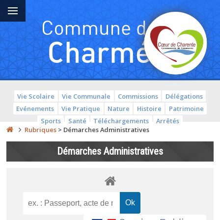
Vie Scolaire
Vie Communale
Commissions
Délégations
Evénements
Vie Pratique
Nature
Histoire
Patrimoine
Sports
Santé
Téléchargements
Arrêtés
Rubriques
>
Démarches Administratives
Démarches Administratives