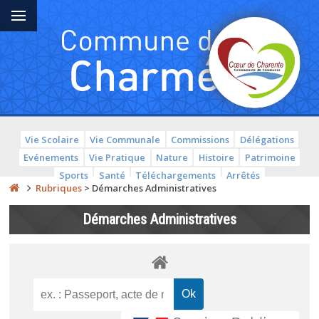
Vie Scolaire
Vie Communale
Commissions
Délégations
Evénements
Vie Pratique
Nature
Histoire
Patrimoine
Sports
Santé
Téléchargements
Arrêtés
Rubriques
>
Démarches Administratives
Démarches Administratives